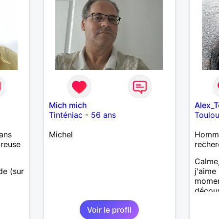
Mich mich
Alex_
Tinténiac
-
56 ans
Toulo
ans
Michel
Homme 
ureuse
recher
Calme,
ide (sur
j'aime
moment
découv
u la
expéri
Voir le profil
l'écou