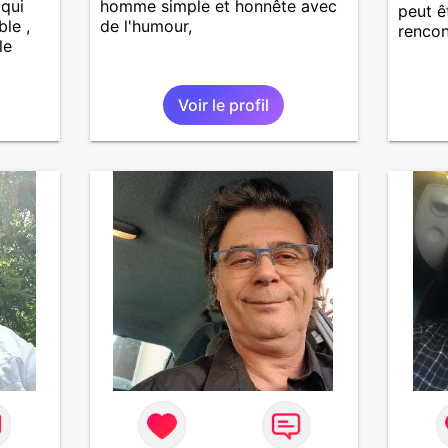
 qui
homme simple et honnête avec
peut ê
ble ,
de l'humour,
rencon
le
Voir le profil