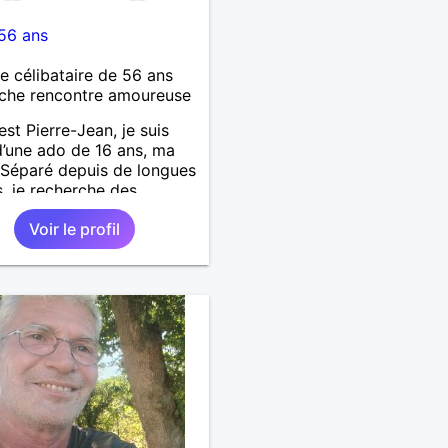
56 ans
célibataire de 56 ans
che rencontre amoureuse
est Pierre-Jean, je suis
’une ado de 16 ans, ma
. Séparé depuis de longues
, je recherche des
tés amicales afin de
Voir le profil
 une solitude parfois
le à gérer ainsi que casser
ue à l’âme. L’amitié reste
mement importante à mes
ais peut se décliner en
ntiments plus puissants.
emps fera son œuvre »
 Arthur Schopenhauer,
ophe allemand que j’adore.
 discuter sans pour autant
rop locace. Je suis bourré