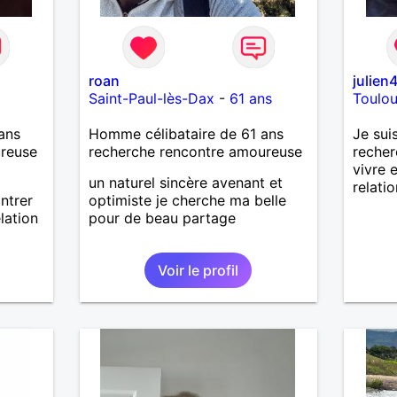
roan
julien
Saint-Paul-lès-Dax
-
61 ans
Toulo
ans
Homme célibataire de 61 ans
Je sui
ureuse
recherche rencontre amoureuse
reche
vivre 
un naturel sincère avenant et
relati
ntrer
optimiste je cherche ma belle
lation
pour de beau partage
Voir le profil