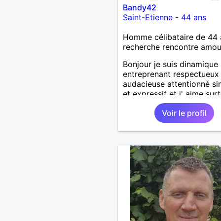
Bandy42
Saint-Etienne
-
44 ans
Homme célibataire de 44 
recherche rencontre amo
Bonjour je suis dinamique
entreprenant respectueux
audacieuse attentionné si
et expressif et j' aime sur
les câlins et à les partage
Voir le profil
humour et amour bisous à
bientôt