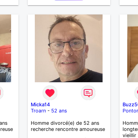
person
une be
relati
Micka14
Buzz5
Troarn
-
52 ans
Ponto
ans
Homme divorcé(e) de 52 ans
Homme 
ureuse
recherche rencontre amoureuse
longt
vieilli