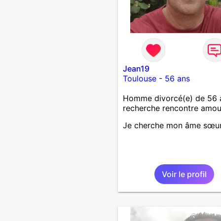
Jean19
Toulouse
-
56 ans
Homme divorcé(e) de 56 
recherche rencontre amo
Je cherche mon âme sœu
Voir le profil