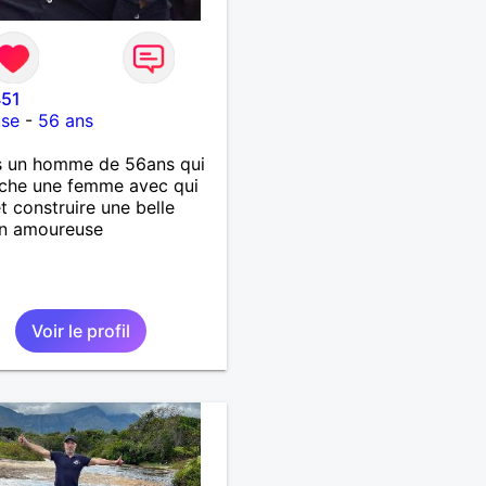
451
use
-
56 ans
s un homme de 56ans qui
rche une femme avec qui
et construire une belle
on amoureuse
Voir le profil