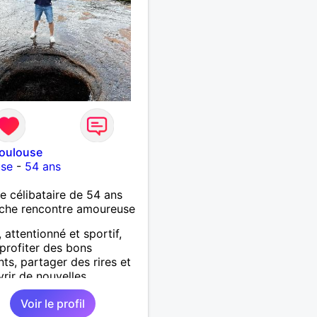
Toulouse
use
-
54 ans
célibataire de 54 ans
che rencontre amoureuse
 attentionné et sportif,
 profiter des bons
s, partager des rires et
rir de nouvelles
ences. Sincère et à
Voir le profil
te, je recherche une