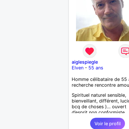
aiglespiegle
Elven
-
55 ans
Homme célibataire de 55 
recherche rencontre amo
Spirituel naturel sensible,
bienveillant, différent, luc
bcq de choses )… ouvert
d’esprit non conformiste.
Recherche en l’autre un pe
Voir le profil
même chose…