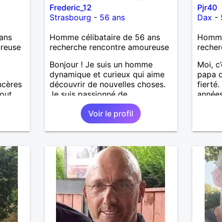
Frederic_12
Pjr40
Strasbourg
-
56 ans
Dax
-
ans
Homme célibataire de 56 ans
Homme 
ureuse
recherche rencontre amoureuse
recher
Bonjour ! Je suis un homme
Moi, c’
dynamique et curieux qui aime
papa d
ncères
découvrir de nouvelles choses.
fierté
tout
Je suis passionné de
années
r avec
sport,musique douce,ballade et
affini
Voir le profil
+ à
autres J'adore passer du temps
rompre
avec mes proches et partager
diffici
des moments inoubliables.
le vag
extrê
yeux m
des se
« Le t
disait
philos
J’aime
être t