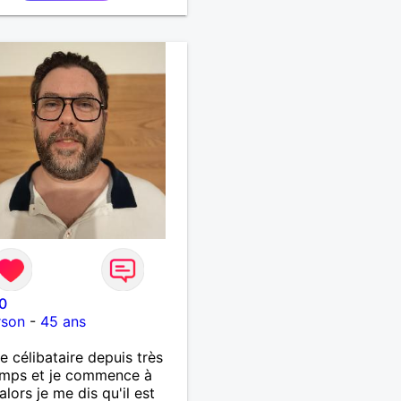
ne avec qui construire
lle complicité et une
on authentique.
0
rson
-
45 ans
célibataire depuis très
emps et je commence à
r alors je me dis qu'il est