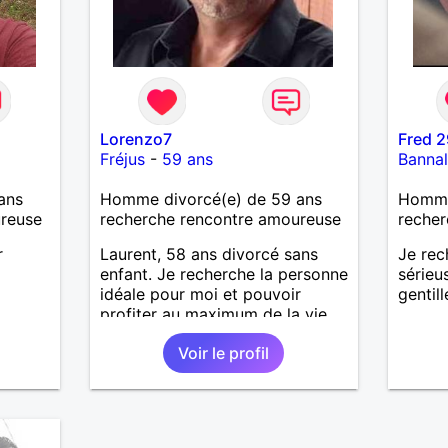
de qua
défauts
bienve
attent
respec
et com
« glis
Lorenzo7
Fred 2
Mais n
Fréjus
-
59 ans
Banna
Mesda
j’aime 
ans
Homme divorcé(e) de 59 ans
Homme 
aura p
ureuse
recherche rencontre amoureuse
recher
je l’ef
eterna
r
Laurent, 58 ans divorcé sans
Je rec
tout p
enfant. Je recherche la personne
sérieu
qu’imp
idéale pour moi et pouvoir
gentill
des ef
profiter au maximum de la vie
dramat
de couple
pense
Voir le profil
facile 
souhai
connaî
ravi….A