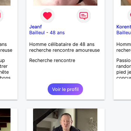
Jeanf
Korent
Bailleul
-
48 ans
Bailleu
ans
Homme célibataire de 48 ans
Homme 
ureuse
recherche rencontre amoureuse
recher
oup
Recherche rencontre
Passio
trer
randon
nête
pied j
 bons
concur
ter, se
pour f
Voir le profil
pourqu
.
iers
uler,
n
out
n