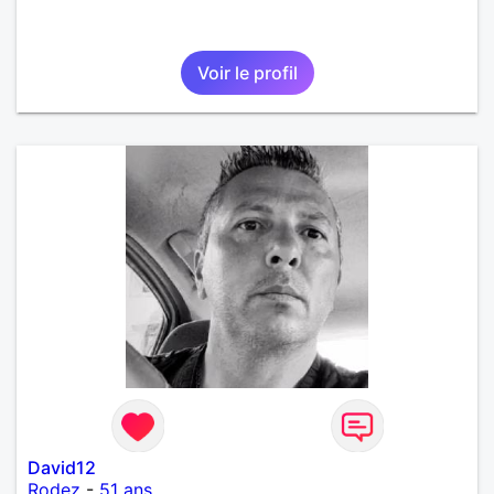
Voir le profil
David12
Rodez
-
51 ans