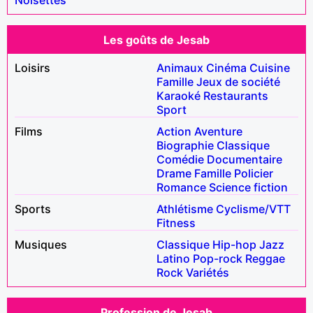
Les goûts de Jesab
Loisirs
Animaux
Cinéma
Cuisine
Famille
Jeux de société
Karaoké
Restaurants
Sport
Films
Action
Aventure
Biographie
Classique
Comédie
Documentaire
Drame
Famille
Policier
Romance
Science fiction
Sports
Athlétisme
Cyclisme/VTT
Fitness
Musiques
Classique
Hip-hop
Jazz
Latino
Pop-rock
Reggae
Rock
Variétés
Profession de Jesab