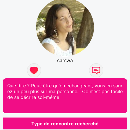
carswa
Que dire ? Peut-être qu'en échangeant, vous en saur
ez un peu plus sur ma personne... Ce n'est pas facile
de se décrire soi-même
Type de rencontre recherché