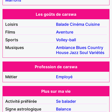
Les goûts de carswa
Loisirs
Balade
Cinéma
Cuisine
Films
Aventure
Sports
Volley-ball
Musiques
Ambiance
Blues
Country
House
Jazz
Soul
Variétés
Profession de carswa
Métier
Employé
Plus sur ma vie
Activité préférée
Se balader
Signe astrologique
Balance