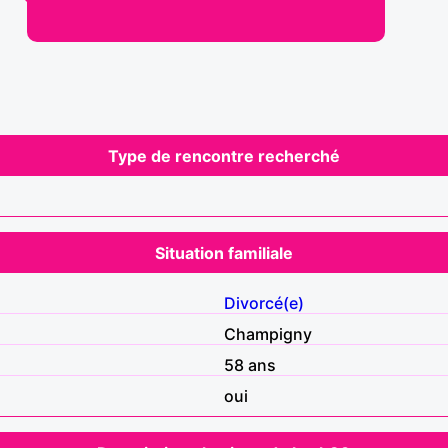
Type de rencontre recherché
Situation familiale
Divorcé(e)
Champigny
58 ans
oui