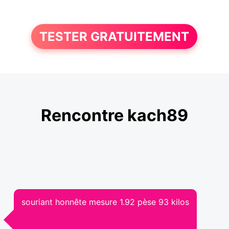
TESTER GRATUITEMENT
Rencontre kach89
souriant honnête mesure 1.92 pèse 93 kilos