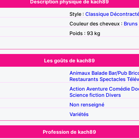
Description physique de kach89
Style :
Classique
Décontract
Couleur des cheveux :
Bruns
Poids : 93 kg
Les goûts de kach89
Animaux
Balade
Bar/Pub
Bric
Restaurants
Spectacles
Télév
Action
Aventure
Comédie
Do
Science fiction
Divers
Non renseigné
Variétés
Profession de kach89