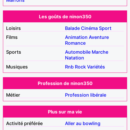
Les goûts de ninon350
Loisirs
Balade
Cinéma
Sport
Films
Animation
Aventure
Romance
Sports
Automobile
Marche
Natation
Musiques
Rnb
Rock
Variétés
Profession de ninon350
Métier
Profession libérale
Plus sur ma vie
Activité préférée
Aller au bowling