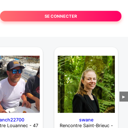
SE CONNECTER
▶
fanch22700
swane
tre Louannec - 47
Rencontre Saint-Brieuc -