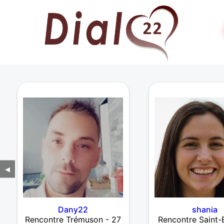
◀
Dany22
shania
Rencontre Trémuson - 27
Rencontre Saint-B