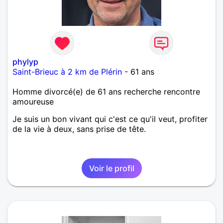
phylyp
Saint-Brieuc à 2 km de Plérin
- 61 ans
Homme divorcé(e) de 61 ans recherche rencontre
amoureuse
Je suis un bon vivant qui c'est ce qu'il veut, profiter
de la vie à deux, sans prise de tête.
Voir le profil