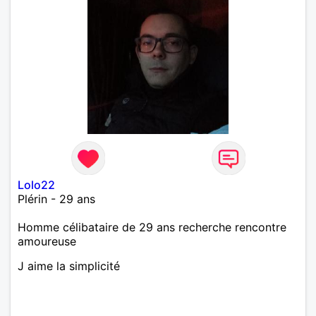
Lolo22
Plérin - 29 ans
Homme célibataire de 29 ans recherche rencontre
amoureuse
J aime la simplicité