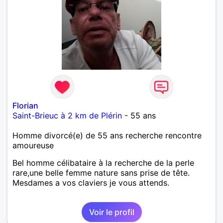
Florian
Saint-Brieuc à 2 km de Plérin
- 55 ans
Homme divorcé(e) de 55 ans recherche rencontre
amoureuse
Bel homme célibataire à la recherche de la perle
rare,une belle femme nature sans prise de tête.
Mesdames a vos claviers je vous attends.
Voir le profil