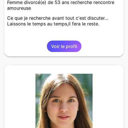
Femme divorcé(e) de 53 ans recherche rencontre
amoureuse
Ce que je recherche avant tout c'est discuter...
Laissons le temps au temps,il fera le reste.
Voir le profil