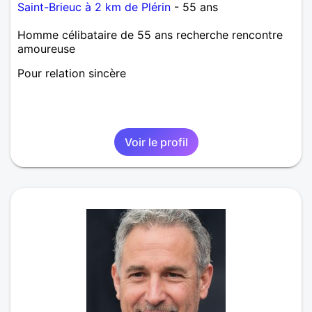
Saint-Brieuc à 2 km de Plérin
- 55 ans
Homme célibataire de 55 ans recherche rencontre
amoureuse
Pour relation sincère
Voir le profil