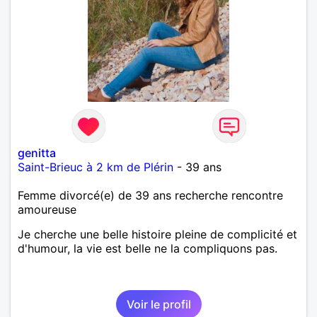
genitta
Saint-Brieuc à 2 km de Plérin
- 39 ans
Femme divorcé(e) de 39 ans recherche rencontre
amoureuse
Je cherche une belle histoire pleine de complicité et
d'humour, la vie est belle ne la compliquons pas.
Voir le profil