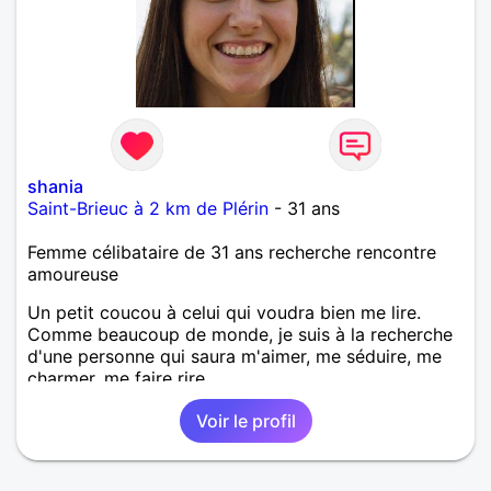
shania
Saint-Brieuc à 2 km de Plérin
- 31 ans
Femme célibataire de 31 ans recherche rencontre
amoureuse
Un petit coucou à celui qui voudra bien me lire.
Comme beaucoup de monde, je suis à la recherche
d'une personne qui saura m'aimer, me séduire, me
charmer, me faire rire.
Voir le profil