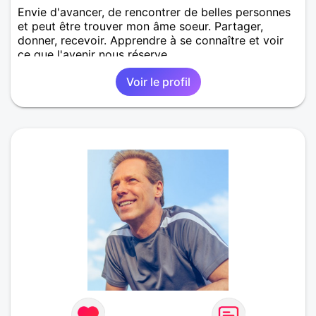
Envie d'avancer, de rencontrer de belles personnes
et peut être trouver mon âme soeur. Partager,
donner, recevoir. Apprendre à se connaître et voir
ce que l'avenir nous réserve
Voir le profil