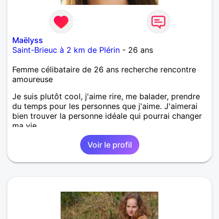
Maëlyss
Saint-Brieuc à 2 km de Plérin
- 26 ans
Femme célibataire de 26 ans recherche rencontre
amoureuse
Je suis plutôt cool, j'aime rire, me balader, prendre
du temps pour les personnes que j'aime. J'aimerai
bien trouver la personne idéale qui pourrai changer
ma vie.
Voir le profil